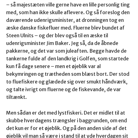
– så majestæten ville gerne have en lille personlig ting
med, som han ikke skulle aflevere. Og så foreslog den
daværende udenrigsminister, at dronningen tog en
æske danske fiskefluer med. Fluerne blev bundet af
Steen Ulnits – og der blev også til en æske til
udenrigsminister Jim Baker. Jeg så, da de åbnede
pakkerne, og det var som juleaften. Begge havde de
tankerne fulde af den landkrig i Golfen, som startede
kun få dage senere – men et øjeblik var al
bekymringen og trætheden som blæst bort. Der stod
to fluefiskere og glædede sig over smukt håndværk,
og talte ivrigt om fluerne og de fiskevande, de var
tiltænkt.
Men sådan er det med lystfiskeri. Det er midlet til at
skubbe hverdagens trængsler i baggrunden, om end
det kun er for et øjeblik. Og på den anden side af det
øjeblik vil man så være i stand til at yde hverdagen sit