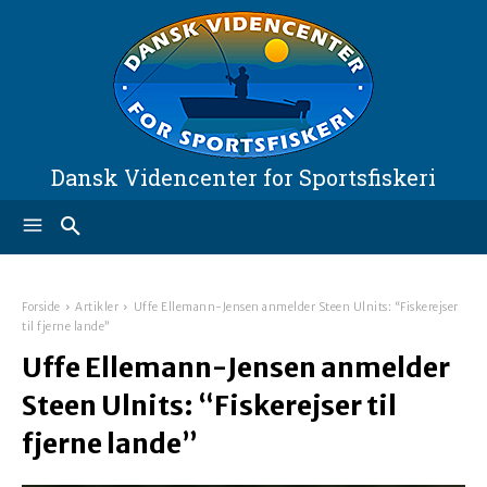
Dansk Videncenter for Sportsfiskeri
Forside
Artikler
Uffe Ellemann-Jensen anmelder Steen Ulnits: “Fiskerejser
til fjerne lande”
Uffe Ellemann-Jensen anmelder
Steen Ulnits: “Fiskerejser til
fjerne lande”