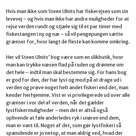
Hvis man ikke som Steen Ulnits har fiskerejsen som sin
levevej – og hvis man ikke har andre muligheder for at
rejse verden rundt og stjæle sig til et par timer med
fiskestangen i ny og næ – så vil pengepungen sætte
grænser for, hvor langt de fleste kan komme omkring.
Her vil Steen Ulnits’ bog være som en slikbutik, hvor
man kan trykke næsen flad på ruden og drømme om
det hele – indtil man skal bestemme sig. For hans bog
er god for den, der har lyst og mod på at drage ud i
verden og prøve noget helt andet fiskeri end det, man
kender herhjemme. Vist er vi privilegerede ud over alle
grænser i vor del af verden, når det gælder
lystfiskermuligheder – men det er altså også
oplivende at føle anderledes ryk i snøren end dem,
man er vant til. Noget af det, som gør lystfiskeri så
spændende er jo netop, at man aldrig ved, hvad der