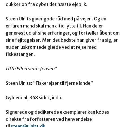
dukker op fra dybet det næste øjeblik.
Steen Ulnits giver gode råd med på vejen. Og en
erfaren mand skal man altid lytte til. Han deler
generøst ud af sine erfaringer, og fortæller åbent om
sine fejltagelser. Men det bedste han giver fra sig, er
nu den uskrømtede glæde ved at rejse med
fiskestangen.
Uffe Ellemann-Jensen
”
Steen Ulnits: “Fiskerejser til fjerne lande”
Gyldendal, 368 sider, indb.
Signerede og dedikerede eksemplarer kan købes
direkte fra forfatteren ved henvendelse
til
steen@ulnits.dk