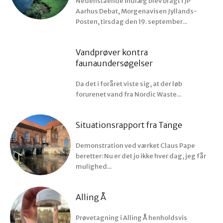
Nedenstående indlæg blev bragt i JP
Aarhus Debat, Morgenavisen Jyllands-
Posten, tirsdag den 19. september...
Vandprøver kontra
faunaundersøgelser
Da det i foråret viste sig, at der løb
forurenet vand fra Nordic Waste...
Situationsrapport fra Tange
Demonstration ved værket Claus Pape
beretter: Nu er det jo ikke hver dag, jeg får
mulighed...
Alling Å
Prøvetagning i Alling Å henholdsvis