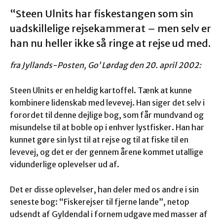
“Steen Ulnits har fiskestangen som sin
uadskillelige rejsekammerat – men selv er
han nu heller ikke så ringe at rejse ud med.
fra Jyllands-Posten, Go’ Lørdag den 20. april 2002:
Steen Ulnits er en heldig kartoffel. Tænk at kunne
kombinere lidenskab med levevej. Han siger det selv i
forordet til denne dejlige bog, som får mundvand og
misundelse til at boble op i enhver lystfisker. Han har
kunnet gøre sin lyst til at rejse og til at fiske til en
levevej, og det er der gennem årene kommet utallige
vidunderlige oplevelser ud af.
Det er disse oplevelser, han deler med os andre i sin
seneste bog: “Fiskerejser til fjerne lande”, netop
udsendt af Gyldendal i fornem udgave med masser af