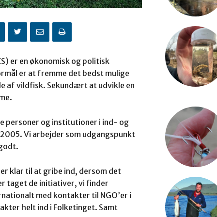
S) er en økonomisk og politisk
rmål er at fremme det bedst mulige
 af vildfisk. Sekundært at udvikle en
mme.
personer og institutioner i ind- og
n i 2005. Vi arbejder som udgangspunkt
 godt.
er klar til at gribe ind, dersom det
r taget de initiativer, vi finder
nationalt med kontakter til NGO’er i
kter helt ind i Folketinget. Samt