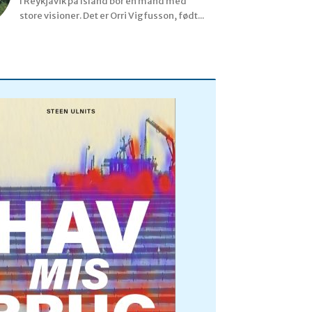
I Reykjavik på Island bor en mand med
store visioner. Det er Orri Vigfusson, født...