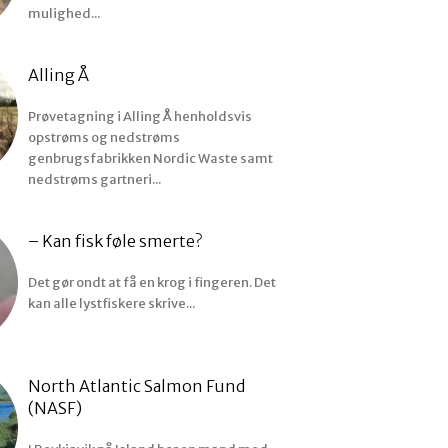
mulighed...
Alling Å
Prøvetagning i Alling Å henholdsvis
opstrøms og nedstrøms
genbrugsfabrikken Nordic Waste samt
nedstrøms gartneri...
– Kan fisk føle smerte?
Det gør ondt at få en krog i fingeren. Det
kan alle lystfiskere skrive...
North Atlantic Salmon Fund
(NASF)