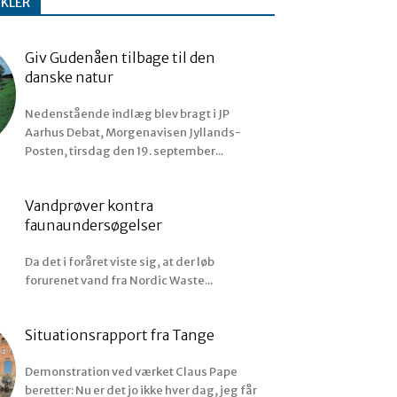
IKLER
Giv Gudenåen tilbage til den
danske natur
Nedenstående indlæg blev bragt i JP
Aarhus Debat, Morgenavisen Jyllands-
Posten, tirsdag den 19. september...
Vandprøver kontra
faunaundersøgelser
Da det i foråret viste sig, at der løb
forurenet vand fra Nordic Waste...
Situationsrapport fra Tange
Demonstration ved værket Claus Pape
beretter: Nu er det jo ikke hver dag, jeg får