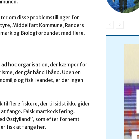
ommunen.
er om disse problemstillinger for
styre, Middelfart Kommune, Randers
mark og Biologforbundet med flere.
n ad hoc organisation, der kæmper for
risme, der går hånd i hånd. Uden en
ndmiljø og fisk i vandet, er der ingen
til flere fiskere, der til sidst ikke gider
k at fange. Falsk martkedsføring.
red Østjylland”, som efter fornemt
ver fisk at fange her.