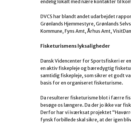
endelig lokalt med nære kontakter til k
DVCS har blandt andet udarbejdet rapport
Grønlands Hjemmestyre, Grønlands Selv
Kommune, Fyns Amt, Århus Amt, VisitDan
Fisketurismens lyksaligheder
Dansk Videncenter for Sportsfiskeri er e
en aktiv fiskepleje og bæredygtig fisketu
samtidig fiskepleje, som sikrer et godt va
basis for en organiseret fisketurisme.
Da resulterer fisketurisme blot i færre fisk 
besøge os længere. Da der jo ikke var fis
Derfor har vi iværksat projektet “Havør
fynsk forbillede skal sikre, at der igen bli