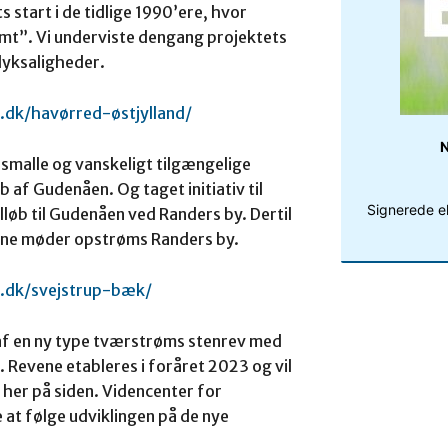
s start i de tidlige 1990’ere, hvor
mt”. Vi underviste dengang projektets
lyksaligheder.
.dk/havørred-østjylland/
N
 smalle og vanskeligt tilgængelige
 af Gudenåen. Og taget initiativ til
Signerede e
lløb til Gudenåen ved Randers by. Dertil
rne møder opstrøms Randers by.
i.dk/svejstrup-bæk/
ng af en ny type tværstrøms stenrev med
 Revene etableres i foråret 2023 og vil
her på siden. Videncenter for
at følge udviklingen på de nye