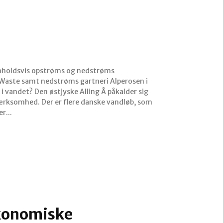
enholdsvis opstrøms og nedstrøms
Waste samt nedstrøms gartneri Alperosen i
lling Å påkalder sig
ærksomhed. Der er flere danske vandløb, som
r...
onomiske