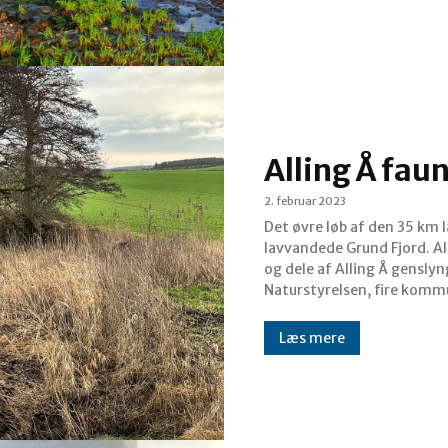
Alling Å fau
2. februar 2023
Det øvre løb af den 35 km 
lavvandede Grund Fjord. All
og dele af Alling Å gensly
Naturstyrelsen, fire kommu
Læs mere