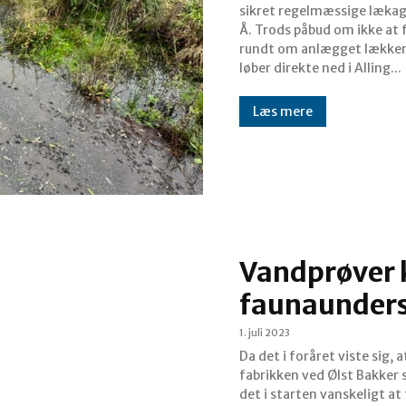
sikret regelmæssige lækage
Å. Trods påbud om ikke at forurene yderl
rundt om anlægget lækker
løber direkte ned i Alling...
Læs mere
Vandprøver 
faunaunders
1. juli 2023
Da det i foråret viste sig,
fabrikken ved Ølst Bakker s
det i starten vanskeligt 