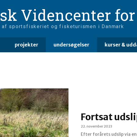
sk Videncenter for 
 af sportsfiskeriet og fisketurismen i Danmark
projekter
undersøgelser
kurser & udd
Fortsat udsl
22. november 2023
Efter forårets udslip via 