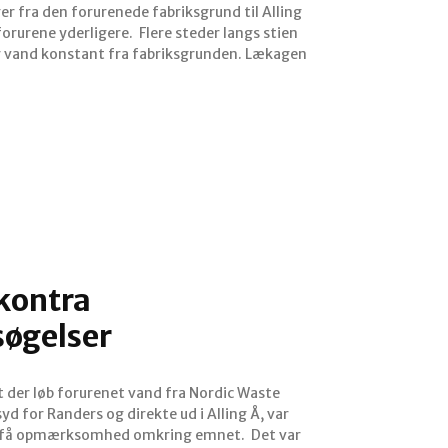
r fra den forurenede fabriksgrund til Alling
igere. Flere steder langs stien
 vand konstant fra fabriksgrunden. Lækagen
kontra
øgelser
 at der løb forurenet vand fra Nordic Waste
yd for Randers og direkte ud i Alling Å, var
at få opmærksomhed omkring emnet. Det var