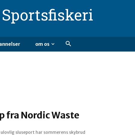
Sportsfiskeri
annelser
om os
ip fra Nordic Waste
en ulovlig sluseport har sommerens skybrud