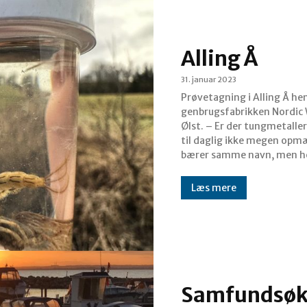
Alling Å
31. januar 2023
Prøvetagning i Alling Å h
genbrugsfabrikken Nordic 
Ølst. – Er der tungmetaller i vandet? Den østjyske A
til daglig ikke megen opm
bærer samme navn, men he
Læs mere
Samfundsøk