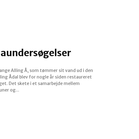
naundersøgelser
lange Alling Å, som tømmer sit vand ud i den
ing Ådal blev for nogle år siden restaureret
nget. Det skete i et samarbejde mellem
ner og...