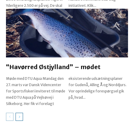
Yderligere 2.500 er på vej. De skal
initiativet. Klik...
“Havørred Østjylland” – mødet
Møde med DTU Aqua Mandag den
eksisterende udsætningsplaner
27. marts var Dansk Videncenter
for Gudenå, Alling Å og Norddjurs.
for Sportsfiskeri inviteret til møde
Vor oprindelige forespørgsel gik
med DTU Aqua på Vejlsøvej i
på, hvad...
Silkeborg. Her fik vi forelagt