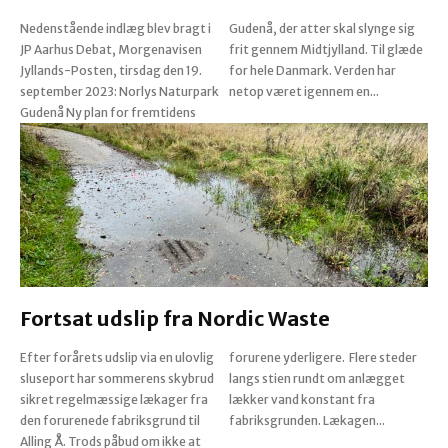
Nedenstående indlæg blev bragt i
Gudenå, der atter skal slynge sig
JP Aarhus Debat, Morgenavisen
frit gennem Midtjylland. Til glæde
Jyllands-Posten, tirsdag den 19.
for hele Danmark. Verden har
september 2023: Norlys Naturpark
netop været igennem en...
Gudenå Ny plan for fremtidens
Fortsat udslip fra Nordic Waste
Efter forårets udslip via en ulovlig
forurene yderligere. Flere steder
sluseport har sommerens skybrud
langs stien rundt om anlægget
sikret regelmæssige lækager fra
lækker vand konstant fra
den forurenede fabriksgrund til
fabriksgrunden. Lækagen...
Alling Å. Trods påbud om ikke at