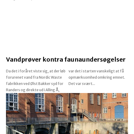
Vandprøver kontra faunaundersøgelser
Da det i foråret viste sig, at der løb
var det i starten vanskeligt at få
forurenet vand fra Nordic Waste
opmærksomhed omkring emnet.
fabrikken ved Ølst Bakker syd for
Det var svært...
Randers og direkte ud i Alling Å,