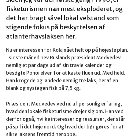
fisketurismen nærmest eksploderet, og
det har bragt såvel lokal velstand som
stigende fokus på beskyttelsen af
atlanterhavslaksen her.
Nu er interessen for Kola nået helt op på højeste plan.
I sidste måned hev Ruslands præsident Medvedev
nemlig et par dage ud af sin travle kalender og
besøgte Ponoi elven for at kaste fluen ud. Med held.
Han krogede og landede nemlig tre laks, heraf en
blank og nystegen fisk på 7,5 kg.
Præsident Medvedev ved nu af personlig erfaring,
hvad den lokale fisketurisme drejer sig om. Han ved
derfor også, hvilke interesser og ressurser, der står
på spil i det høje nord. Og hvad der bør gøres for at
sikre laksens fremtid heroppe.