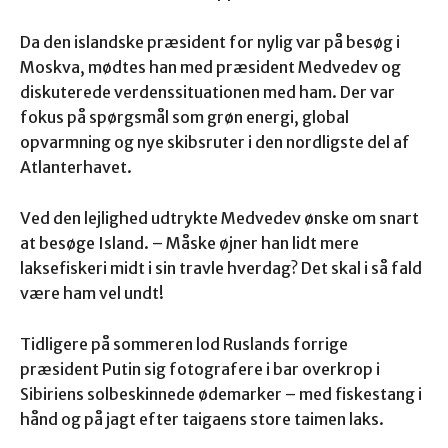
Da den islandske præsident for nylig var på besøg i
Moskva, mødtes han med præsident Medvedev og
diskuterede verdenssituationen med ham. Der var
fokus på spørgsmål som grøn energi, global
opvarmning og nye skibsruter i den nordligste del af
Atlanterhavet.
Ved den lejlighed udtrykte Medvedev ønske om snart
at besøge Island. – Måske øjner han lidt mere
laksefiskeri midt i sin travle hverdag? Det skal i så fald
være ham vel undt!
Tidligere på sommeren lod Ruslands forrige
præsident Putin sig fotografere i bar overkrop i
Sibiriens solbeskinnede ødemarker – med fiskestang i
hånd og på jagt efter taigaens store taimen laks.