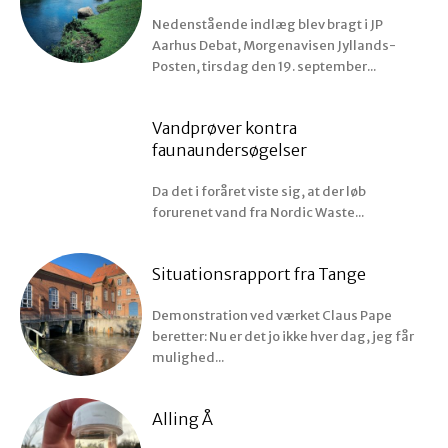
Nedenstående indlæg blev bragt i JP
Aarhus Debat, Morgenavisen Jyllands-
Posten, tirsdag den 19. september...
Vandprøver kontra
faunaundersøgelser
Da det i foråret viste sig, at der løb
forurenet vand fra Nordic Waste...
Situationsrapport fra Tange
Demonstration ved værket Claus Pape
beretter: Nu er det jo ikke hver dag, jeg får
mulighed...
Alling Å