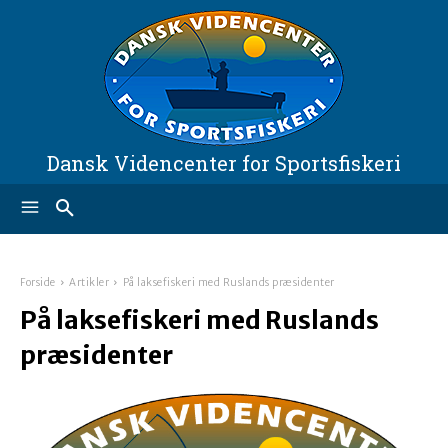
Dansk Videncenter for Sportsfiskeri
Forside
Artikler
På laksefiskeri med Ruslands præsidenter
På laksefiskeri med Ruslands
præsidenter