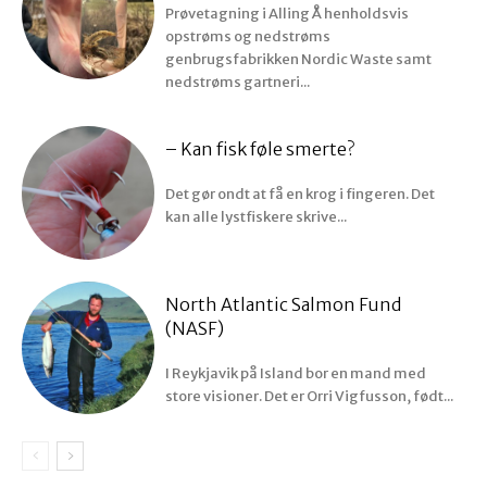
Prøvetagning i Alling Å henholdsvis
opstrøms og nedstrøms
genbrugsfabrikken Nordic Waste samt
nedstrøms gartneri...
– Kan fisk føle smerte?
Det gør ondt at få en krog i fingeren. Det
kan alle lystfiskere skrive...
North Atlantic Salmon Fund
(NASF)
I Reykjavik på Island bor en mand med
store visioner. Det er Orri Vigfusson, født...