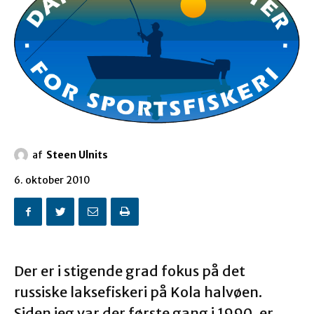
af
Steen Ulnits
6. oktober 2010
Der er i stigende grad fokus på det
russiske laksefiskeri på Kola halvøen.
Siden jeg var der første gang i 1990, er