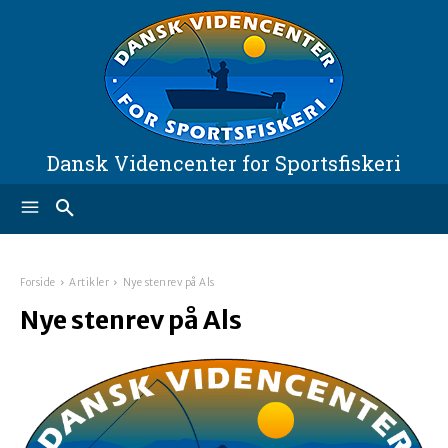
Dansk Videncenter for Sportsfiskeri
Forside
Artikler
Nye stenrev på Als
Nye stenrev på Als