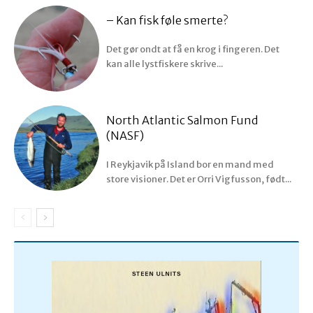
– Kan fisk føle smerte?
Det gør ondt at få en krog i fingeren. Det
kan alle lystfiskere skrive...
North Atlantic Salmon Fund
(NASF)
I Reykjavik på Island bor en mand med
store visioner. Det er Orri Vigfusson, født...