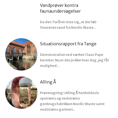
Vandprøver kontra
faunaundersøgelser
Da det i foråret viste sig, at der løb
forurenet vand fra Nordic Waste...
Situationsrapport fra Tange
Demonstration ved værket Claus Pape
beretter: Nu er det jo ikke hver dag, jeg får
mulighed...
Alling Å
Prøvetagning i Alling Å henholdsvis
opstrøms og nedstrøms
genbrugsfabrikken Nordic Waste samt
nedstrøms gartneri...