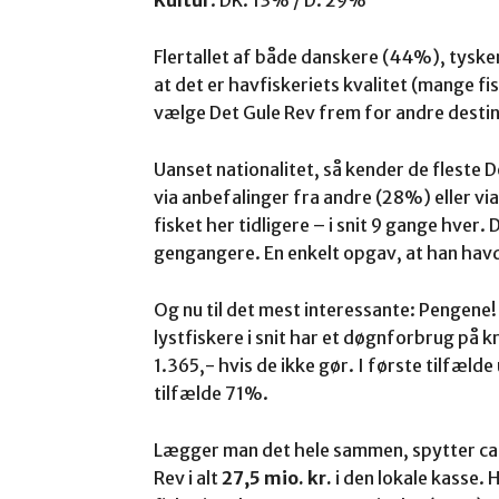
Kultur
: DK: 13% / D: 29%
Flertallet af både danskere (44%), tys
at det er havfiskeriets kvalitet (mange fis
vælge Det Gule Rev frem for andre destin
Uanset nationalitet, så kender de fleste D
via anbefalinger fra andre (28%) eller v
fisket her tidligere – i snit 9 gange hver.
gengangere. En enkelt opgav, at han havd
Og nu til det mest interessante: Pengene!
lystfiskere i snit har et døgnforbrug på kr
1.365,- hvis de ikke gør. I første tilfælde
tilfælde 71%.
Lægger man det hele sammen, spytter ca.
Rev i alt
27,5 mio. kr.
i den lokale kasse.