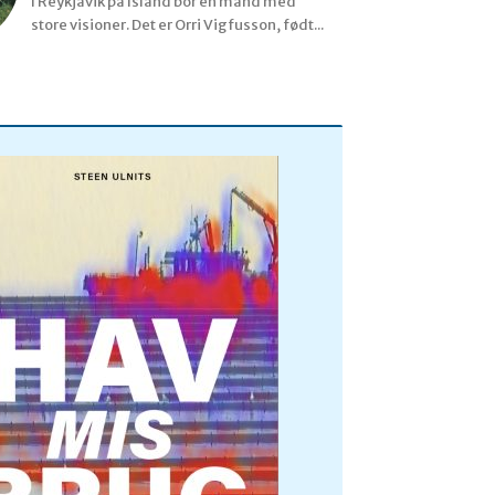
I Reykjavik på Island bor en mand med
store visioner. Det er Orri Vigfusson, født...