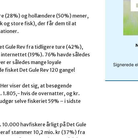
kere (28%) og hollændere (50%) mener,
k og store fisk), der får dem til at
ationer.
N
et Gule Rev fra tidligere ture (42%),
ia internettet (19%). 76% havde således
 Der er således mange loyale
Signerede e
e fisket Det Gule Rev 120 gange!
 Her viser det sig, at besøgende
. 1.805,- hvis de overnatter, og kr.
 udgør selve fiskeriet 59% – i sidste
 10.000 havfiskere årligt på Det Gule
 Heraf stammer 10,2 mio. kr (37%) fra