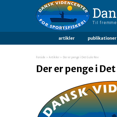
Dan
Til fremme
artikler
publikationer
Forside
Artikler
Der er penge i Det Gule Rev
Der er penge i Det