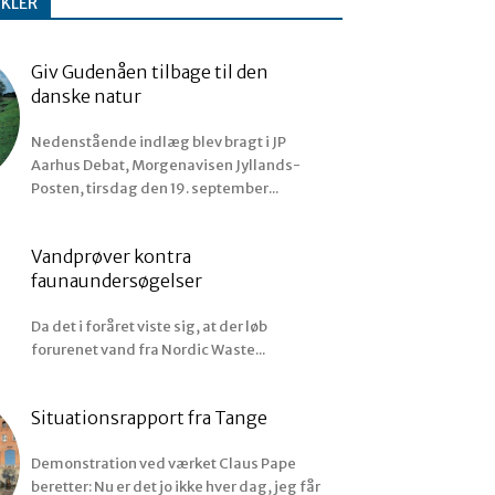
IKLER
Giv Gudenåen tilbage til den
danske natur
Nedenstående indlæg blev bragt i JP
Aarhus Debat, Morgenavisen Jyllands-
Posten, tirsdag den 19. september...
Vandprøver kontra
faunaundersøgelser
Da det i foråret viste sig, at der løb
forurenet vand fra Nordic Waste...
Situationsrapport fra Tange
Demonstration ved værket Claus Pape
beretter: Nu er det jo ikke hver dag, jeg får