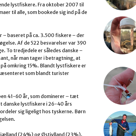
sende lystfiskere. Fra oktober 2007 til
er til alle, som bookede sig ind på de
– baseret på ca. 3.500 fiskere – der
gelse. Af de 522 besvarelser var 390
ge. To tredjedele er således danske –
sant, når man tager i betragtning, at
r på omkring 15%. Blandt lystfiskere er
ræsenteret som blandt turister
ppen 41-60 år, som dominerer – tæt
t danske lystfiskere i 26-40 års
ordeler sig ligeligt hos tyskerne. Børn
gelsen.
Sjælland (24%) og Østjylland (23%).