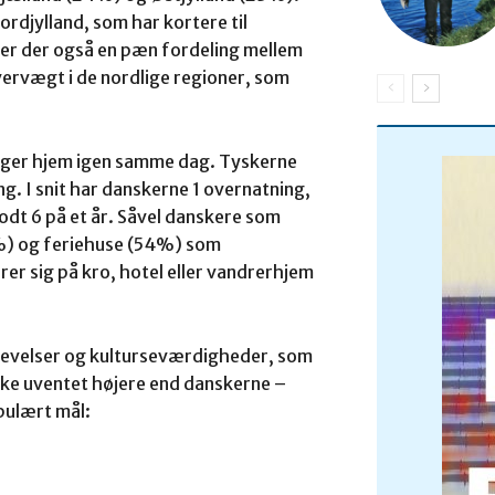
rdjylland, som har kortere til
 er der også en pæn fordeling mellem
ervægt i de nordlige regioner, som
ager hjem igen samme dag. Tyskerne
g. I snit har danskerne 1 overnatning,
dt 6 på et år. Såvel danskere som
%) og feriehuse (54%) som
er sig på kro, hotel eller vandrerhjem
plevelser og kulturseværdigheder, som
ikke uventet højere end danskerne –
pulært mål: