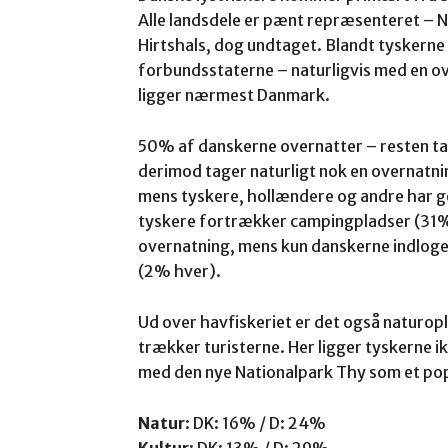
Alle landsdele er pænt repræsenteret – No
Hirtshals, dog undtaget. Blandt tyskerne
forbundsstaterne – naturligvis med en ov
ligger nærmest Danmark.
50% af danskerne overnatter – resten t
derimod tager naturligt nok en overnatnin
mens tyskere, hollændere og andre har go
tyskere fortrækker campingpladser (31
overnatning, mens kun danskerne indloger
(2% hver).
Ud over havfiskeriet er det også naturo
trækker turisterne. Her ligger tyskerne 
med den nye Nationalpark Thy som et po
Natur
: DK: 16% / D: 24%