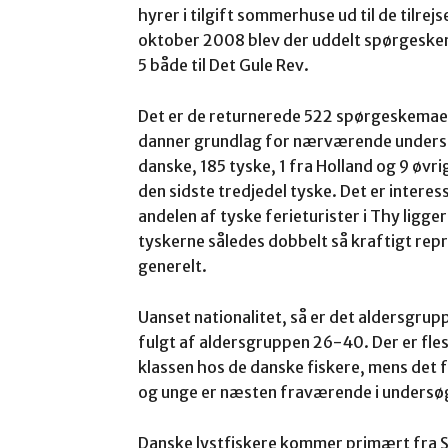
hyrer i tilgift sommerhuse ud til de tilrej
oktober 2008 blev der uddelt spørgeskema
5 både til Det Gule Rev.
Det er de returnerede 522 spørgeskemaer 
danner grundlag for nærværende undersø
danske, 185 tyske, 1 fra Holland og 9 øvri
den sidste tredjedel tyske. Det er interes
andelen af tyske ferieturister i Thy ligge
tyskerne således dobbelt så kraftigt rep
generelt.
Uanset nationalitet, så er det aldersgru
fulgt af aldersgruppen 26-40. Der er fles
klassen hos de danske fiskere, mens det f
og unge er næsten fraværende i undersø
Danske lystfiskere kommer primært fra 