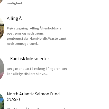
mulighed...
Alling Å
Prøvetagning i Alling Å henholdsvis
opstrøms og nedstrøms
genbrugsfabrikken Nordic Waste samt
nedstrøms gartneri...
– Kan fisk føle smerte?
Det gør ondt at få en krog i fingeren. Det
kan alle lystfiskere skrive...
North Atlantic Salmon Fund
(NASF)