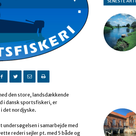
SENESTE ART
 med den store, landsdækkende
i dansk sportsfiskeri, er
i det nordjyske.
get undersøgelsen i samarbejde med
tte rederi sejler pt. med 5 både og