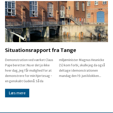
Situationsrapport fra Tange
Demonstration ved værket Claus
miljøminister Magnus Heunicke
Pape beretter: Nu er det jo ikke
(S) kom forbi, skulle jeg da også
hver dag, jeg får mulighed for at
deltage i demonstrationen
demonstrere for min hjertesag -
mandag den 19. juni klokken...
en genskabt Gudenå. Så da
Læs mere