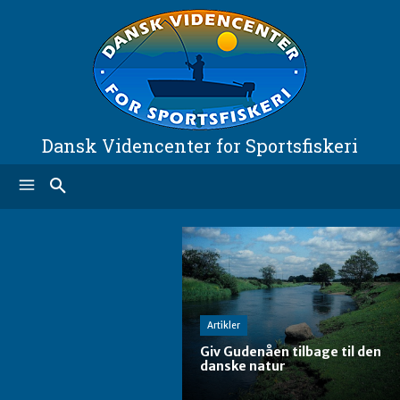
Dansk Videncenter for Sportsfiskeri
Artikler
Giv Gudenåen tilbage til den
danske natur