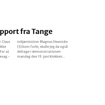
pport fra Tange
 Claus
unicke
ikke
 også
for at
ionen
esag -
mandag den 19. juni klokken...