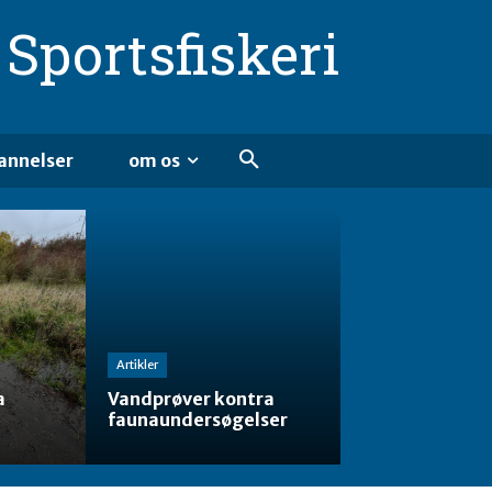
Sportsfiskeri
annelser
om os
Artikler
a
Vandprøver kontra
faunaundersøgelser