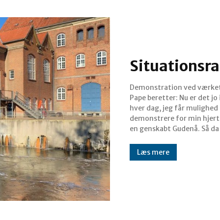
Situationsra
Demonstration ved værket
miljøminister Magnus He
Pape beretter: Nu er det jo 
(S) kom forbi, skulle jeg da
hver dag, jeg får mulighed 
deltage i demonstrat
demonstrere for min hjert
en genskabt Gudenå. Så da
Læs mere