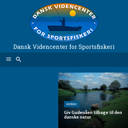
Dansk Videncenter for Sportsfiskeri
Artikler
Giv Gudenåen tilbage til den
danske natur