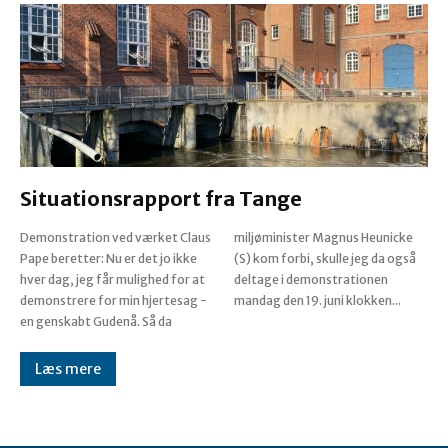
Situationsrapport fra Tange
Demonstration ved værket Claus
miljøminister Magnus Heunicke
Pape beretter: Nu er det jo ikke
(S) kom forbi, skulle jeg da også
hver dag, jeg får mulighed for at
deltage i demonstrationen
demonstrere for min hjertesag -
mandag den 19. juni klokken...
en genskabt Gudenå. Så da
Læs mere