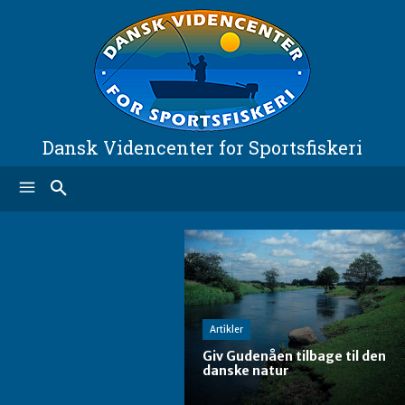
Dansk Videncenter for Sportsfiskeri
Artikler
Giv Gudenåen tilbage til den
danske natur