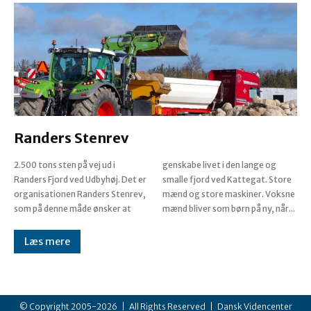
Randers Stenrev
2.500 tons sten på vej ud i
genskabe livet i den lange og
Randers Fjord ved Udbyhøj. Det er
smalle fjord ved Kattegat. Store
organisationen Randers Stenrev,
mænd og store maskiner. Voksne
som på denne måde ønsker at
mænd bliver som børn på ny, når...
Læs mere
© Copyright 2005-
2026 | All Rights Reserved | Dansk Videncenter