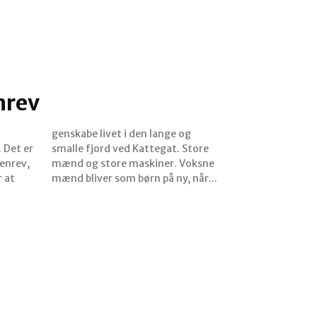
nrev
 Det er
. Store
enrev,
Voksne
 at
mænd bliver som børn på ny, når...