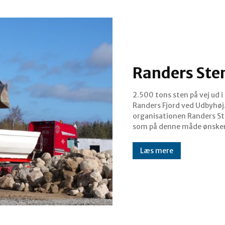
Randers Ste
2.500 tons sten på vej ud i
genskabe livet i den lange og
Randers Fjord ved Udbyhøj.
smalle fjord ved Kattegat
organisationen Randers St
mænd og store maskiner. 
som på denne måde ønsker
Læs mere