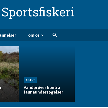
Sportsfiskeri
annelser
om os
Artikler
a
Vandprøver kontra
faunaundersøgelser