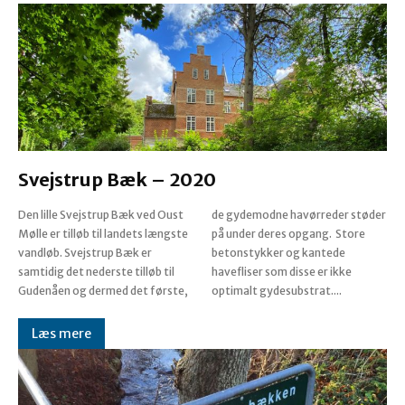
Svejstrup Bæk – 2020
Den lille Svejstrup Bæk ved Oust
de gydemodne havørreder støder
Mølle er tilløb til landets længste
på under deres opgang. Store
vandløb. Svejstrup Bæk er
betonstykker og kantede
samtidig det nederste tilløb til
havefliser som disse er ikke
Gudenåen og dermed det første,
optimalt gydesubstrat....
Læs mere