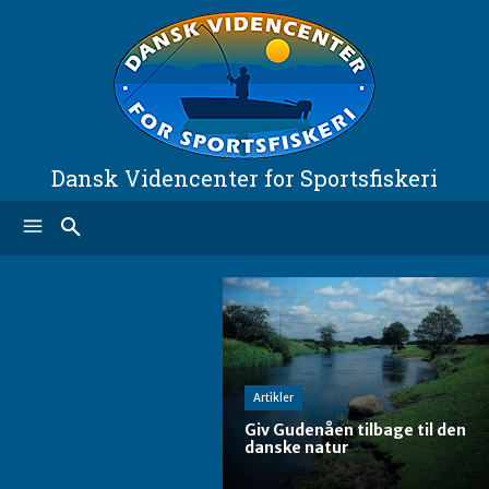
Dansk Videncenter for Sportsfiskeri
Artikler
Giv Gudenåen tilbage til den
danske natur