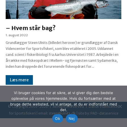
– Hvem står bag?
1. august 2022
Grundlægger Steen Ulnits (billedet herover) er grundlægger af Dansk
Videncenter for Sportsfiskeri, som blev etableret i 2005. Uddannet
cand. scient i fiskeribiologi fra Aarhus Universitet i 1987. Arbejdede i en
årrække med fiskeopdræt i Mellem- og Fjernøsten samt Sydamerika,
inden han droppede det forurenende fiskeopdræt for...
Læs mere
Vi bruger cookies for at sikre, at vi giver dig den bedste
oplevelse på vores hjemmeside. Hvis du fortsætter med at
bruge dette websted, vil vi antage, at du er indforstået med
© Copyright 2005-
2026 | All Rights Reserved | Dansk Videncenter
det.
for Sportsfiskeri | email:
steen@ulnits.dk
| site by:
PAD-dataservice
Ok
Nej